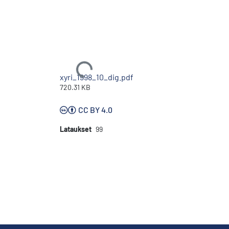
Ladataan...
xyri_1998_10_dig.pdf
720.31 KB
CC BY 4.0
Lataukset
99