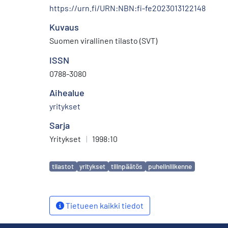
https://urn.fi/URN:NBN:fi-fe2023013122148
Kuvaus
Suomen virallinen tilasto (SVT)
ISSN
0788-3080
Aihealue
yritykset
Sarja
Yritykset
|
1998:10
Avainsanat
tilastot
yritykset
tilinpäätös
puhelinliikenne
Tietueen kaikki tiedot