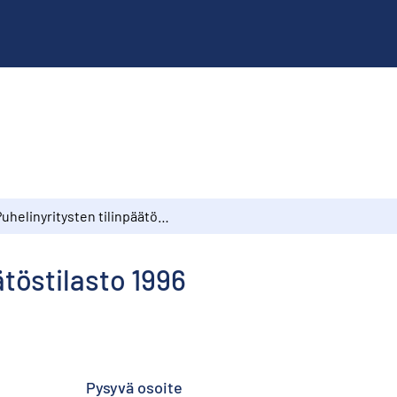
Puhelinyritysten tilinpäätöstilasto 1996
ätöstilasto 1996
Pysyvä osoite