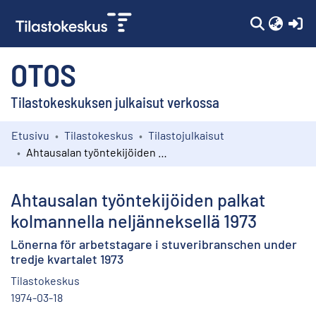
(c
OTOS
Tilastokeskuksen julkaisut verkossa
Etusivu
Tilastokeskus
Tilastojulkaisut
Kokoelmat
Ahtausalan työntekijöiden palkat kolmannella neljänneksellä 1973
Selaa
Ahtausalan työntekijöiden palkat
kolmannella neljänneksellä 1973
Lönerna för arbetstagare i stuveribranschen under
tredje kvartalet 1973
Tilastokeskus
1974-03-18