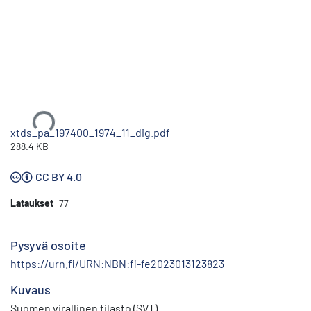
Ladataan...
xtds_pa_197400_1974_11_dig.pdf
288.4 KB
CC BY 4.0
Lataukset
77
Pysyvä osoite
https://urn.fi/URN:NBN:fi-fe2023013123823
Kuvaus
Suomen virallinen tilasto (SVT)