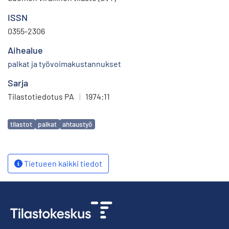
ISSN
0355-2306
Aihealue
palkat ja työvoimakustannukset
Sarja
Tilastotiedotus PA
|
1974:11
Avainsanat
tilastot
palkat
ahtaustyö
Tietueen kaikki tiedot