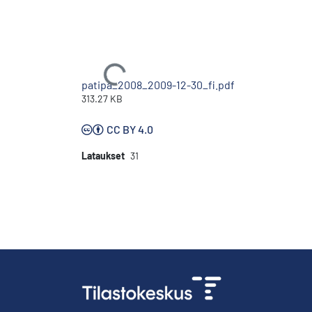
Ladataan...
patipa_2008_2009-12-30_fi.pdf
313.27 KB
CC BY 4.0
Lataukset
31