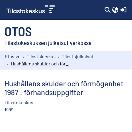
(c
OTOS
Tilastokeskuksen julkaisut verkossa
Etusivu
Tilastokeskus
Tilastojulkaisut
Kokoelmat
Hushållens skulder och förmögenhet 1987 : förhandsuppgifter
Selaa
Hushållens skulder och förmögenhet
1987 : förhandsuppgifter
Tilastokeskus
1989