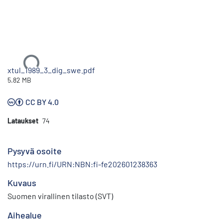
Ladataan...
xtul_1989_3_dig_swe.pdf
5.82 MB
CC BY 4.0
Lataukset
74
Pysyvä osoite
https://urn.fi/URN:NBN:fi-fe202601238363
Kuvaus
Suomen virallinen tilasto (SVT)
Aihealue