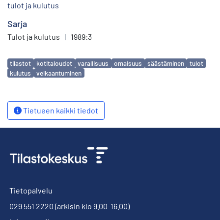
tulot ja kulutus
Sarja
Tulot ja kulutus
|
1989:3
Avainsanat
tilastot
kotitaloudet
varallisuus
omaisuus
säästäminen
tulot
kulutus
velkaantuminen
Tietueen kaikki tiedot
Tietopalvelu
029 551 2220
(arkisin klo 9.00-16.00)