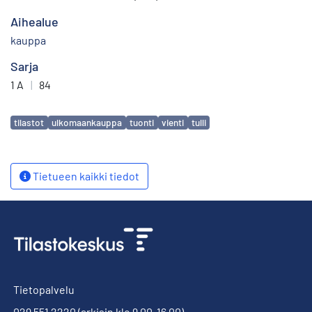
Aihealue
kauppa
Sarja
1 A
|
84
Avainsanat
tilastot
ulkomaankauppa
tuonti
vienti
tulli
Tietueen kaikki tiedot
Tietopalvelu
029 551 2220
(arkisin klo 9.00-16.00)