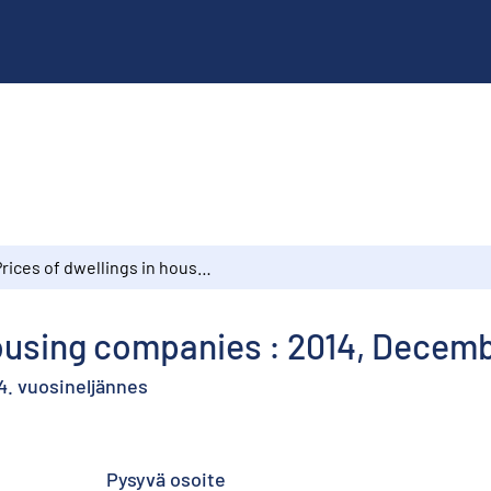
Prices of dwellings in housing companies : 2014, December and 4th quarter
housing companies : 2014, Decem
 4. vuosineljännes
Pysyvä osoite