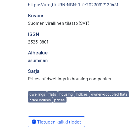
https://urn.fi/URN:NBN:fi-fe20230917129481
Kuvaus
Suomen virallinen tilasto (SVT)
ISSN
2323-8801
Aihealue
asuminen
Sarja
Prices of dwellings in housing companies
Avainsanat
dwellings
flats
housing
indices
owner-occupied flats
price indices
prices
Tietueen kaikki tiedot