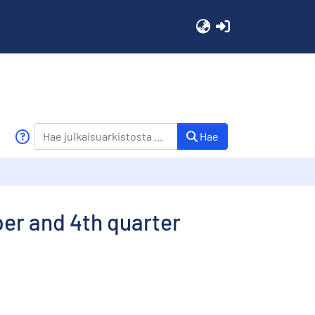
(current)
Hae
ber and 4th quarter