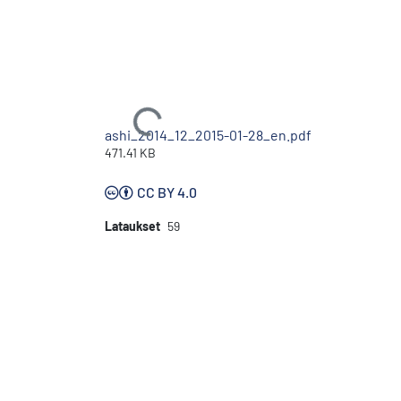
Ladataan...
ashi_2014_12_2015-01-28_en.pdf
471.41 KB
CC BY 4.0
Lataukset
59