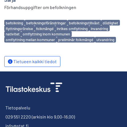
Förhandsuppgifter om befolkningen
Avainsanat
befolkning
befolkningsförändringar
befolkningstillväxt
dödlighet
flyttningsrörelse
folkmängd
inrikes omflyttning
invandring
nativitet
omflyttning inom kommunen
omflyttning mellan kommuner
preliminär folkmängd
utvandring
Tietueen kaikki tiedot
Tietopalvelu
029 551 2220
(arkisin klo 9.00-16.00)
info@stat.fi