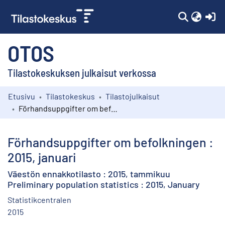
(c
OTOS
Tilastokeskuksen julkaisut verkossa
Etusivu
Tilastokeskus
Tilastojulkaisut
Kokoelmat
Förhandsuppgifter om befolkningen : 2015, januari
Selaa
Förhandsuppgifter om befolkningen :
2015, januari
Väestön ennakkotilasto : 2015, tammikuu
Preliminary population statistics : 2015, January
Statistikcentralen
2015