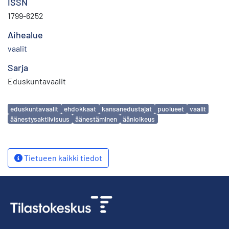
ISSN
1799-6252
Aihealue
vaalit
Sarja
Eduskuntavaalit
Avainsanat
eduskuntavaalit
ehdokkaat
kansanedustajat
puolueet
vaalit
äänestysaktiivisuus
äänestäminen
äänioikeus
Tietueen kaikki tiedot