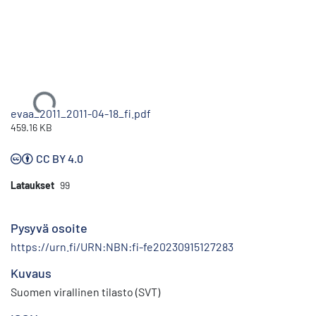
Ladataan...
evaa_2011_2011-04-18_fi.pdf
459.16 KB
CC BY 4.0
Lataukset
99
Pysyvä osoite
https://urn.fi/URN:NBN:fi-fe20230915127283
Kuvaus
Suomen virallinen tilasto (SVT)