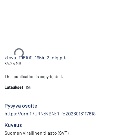
Ladataan...
xtavu_196100_1964_2_dig.pdf
84.25 MB
This publication is copyrighted.
Lataukset
196
Pysyvä osoite
https://urn.fi/URN:NBN:fi-fe2023013117618
Kuvaus
Suomen virallinen tilasto (SVT)