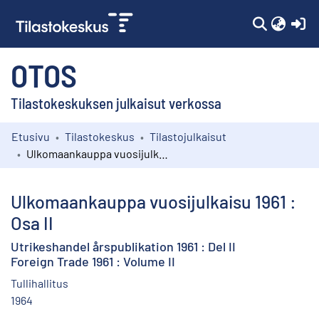
(c
OTOS
Tilastokeskuksen julkaisut verkossa
Etusivu
Tilastokeskus
Tilastojulkaisut
Kokoelmat
Ulkomaankauppa vuosijulkaisu 1961 : Osa II
Selaa
Ulkomaankauppa vuosijulkaisu 1961 :
Osa II
Utrikeshandel årspublikation 1961 : Del II
Foreign Trade 1961 : Volume II
Tullihallitus
1964