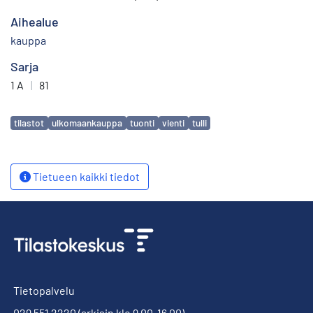
Aihealue
kauppa
Sarja
1 A
|
81
Avainsanat
tilastot
ulkomaankauppa
tuonti
vienti
tulli
Tietueen kaikki tiedot
Tietopalvelu
029 551 2220
(arkisin klo 9.00-16.00)