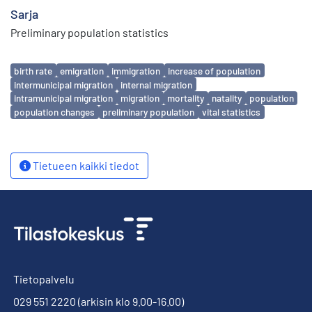
Sarja
Preliminary population statistics
Avainsanat
birth rate
emigration
immigration
increase of population
intermunicipal migration
internal migration
intramunicipal migration
migration
mortality
natality
population
population changes
preliminary population
vital statistics
Tietueen kaikki tiedot
Tietopalvelu
029 551 2220
(arkisin klo 9.00-16.00)