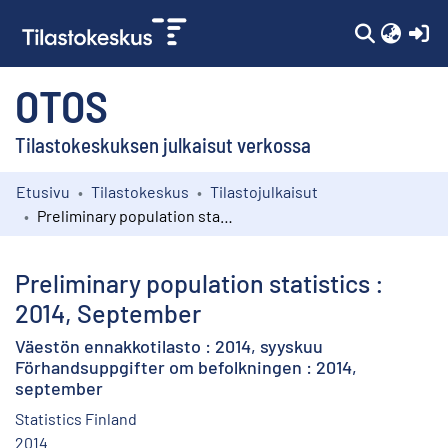
(c
OTOS
Tilastokeskuksen julkaisut verkossa
Etusivu
Tilastokeskus
Tilastojulkaisut
Kokoelmat
Preliminary population statistics : 2014, September
Selaa
Preliminary population statistics :
2014, September
Väestön ennakkotilasto : 2014, syyskuu
Förhandsuppgifter om befolkningen : 2014,
september
Statistics Finland
2014