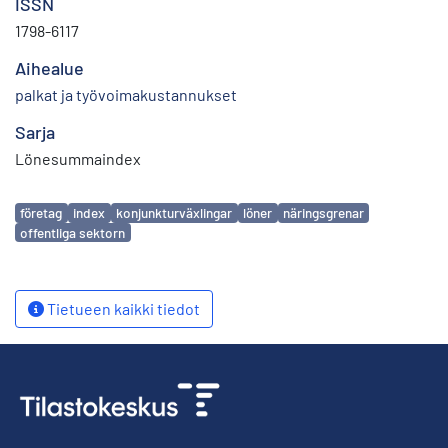
ISSN
1798-6117
Aihealue
palkat ja työvoimakustannukset
Sarja
Lönesummaindex
Avainsanat
företag
index
konjunkturväxlingar
löner
näringsgrenar
offentliga sektorn
Tietueen kaikki tiedot