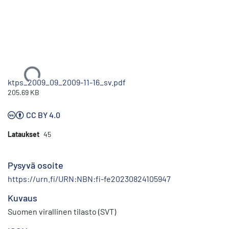
Ladataan...
ktps_2009_09_2009-11-16_sv.pdf
205.69 KB
CC BY 4.0
Lataukset
45
Pysyvä osoite
https://urn.fi/URN:NBN:fi-fe20230824105947
Kuvaus
Suomen virallinen tilasto (SVT)