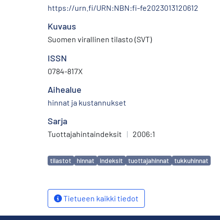
https://urn.fi/URN:NBN:fi-fe2023013120612
Kuvaus
Suomen virallinen tilasto (SVT)
ISSN
0784-817X
Aihealue
hinnat ja kustannukset
Sarja
Tuottajahintaindeksit
|
2006:1
Avainsanat
tilastot
hinnat
indeksit
tuottajahinnat
tukkuhinnat
Tietueen kaikki tiedot