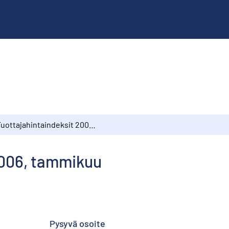
Tuottajahintaindeksit 2006, tammikuu
2006, tammikuu
Pysyvä osoite