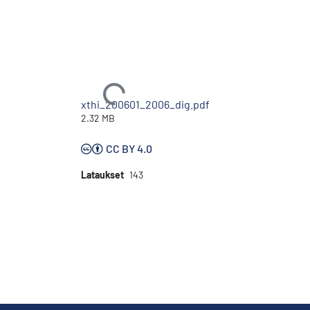
Ladataan...
xthi_200601_2006_dig.pdf
2.32 MB
CC BY 4.0
Lataukset
143