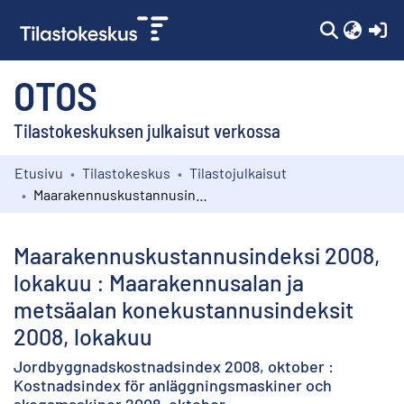
(c
OTOS
Tilastokeskuksen julkaisut verkossa
Etusivu
Tilastokeskus
Tilastojulkaisut
Kokoelmat
Maarakennuskustannusindeksi 2008, lokakuu : Maarakennusalan ja metsäalan konekustannusindeksit 2008, lokakuu
Selaa
Maarakennuskustannusindeksi 2008,
lokakuu : Maarakennusalan ja
metsäalan konekustannusindeksit
2008, lokakuu
Jordbyggnadskostnadsindex 2008, oktober :
Kostnadsindex för anläggningsmaskiner och