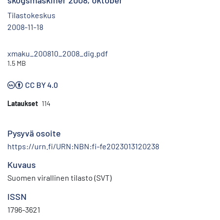
skogsmaskiner 2008, oktober
Tilastokeskus
2008-11-18
xmaku_200810_2008_dig.pdf
1.5 MB
CC BY 4.0
Lataukset
114
Pysyvä osoite
https://urn.fi/URN:NBN:fi-fe2023013120238
Kuvaus
Suomen virallinen tilasto (SVT)
ISSN
1796-3621