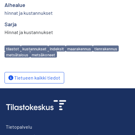
Aihealue
hinnat ja kustannukset
Sarja
Hinnat ja kustannukset
Avainsanat
tilastot
kustannukset
indeksit
maarakennus
tienrakennus
metsätalous
metsäkoneet
Tietueen kaikki tiedot
Tietopalvelu