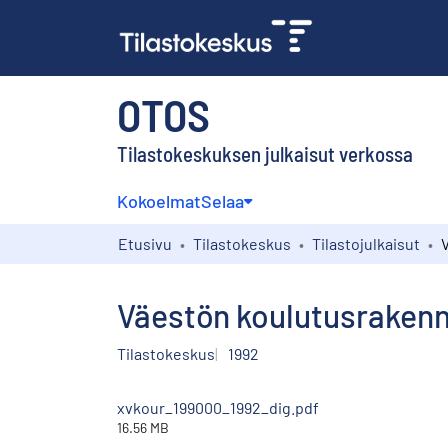
OTOS
Tilastokeskuksen julkaisut verkossa
Kokoelmat
Selaa
Etusivu
Tilastokeskus
Tilastojulkaisut
Väestön koulutusrakenne
Tilastokeskus
1992
xvkour_199000_1992_dig.pdf
16.56 MB