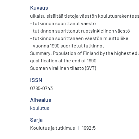
Kuvaus
ulkaisu sisältää tietoja väestön koulutusrakentee
- tutkinnon suorittanut väestö
- tutkinnon suorittanut ruotsinkielinen väestö
- tutkinnon suorittaneen väestön muuttoliike
- vuonna 1990 suoritetut tutkinnot
Summary: Population of Finland by the highest educational
qualification at the end of 1990
Suomen virallinen tilasto (SVT)
ISSN
0785-0743
Aihealue
koulutus
Sarja
Koulutus ja tutkimus
|
1992:5