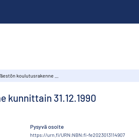
Väestön koulutusrakenne kunnittain 31.12.1990
 kunnittain 31.12.1990
Pysyvä osoite
https://urn.fi/URN:NBN:fi-fe2023013114907