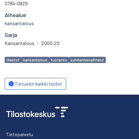
0784-0829
Aihealue
kansantalous
Sarja
Kansantalous
|
2000:20
Avainsanat
tilastot
kansantalous
tuotanto
suhdannevaihtelut
Tietueen kaikki tiedot
Tietopalvelu