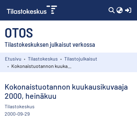
(c
OTOS
Tilastokeskuksen julkaisut verkossa
Etusivu
Tilastokeskus
Tilastojulkaisut
Kokoelmat
Kokonaistuotannon kuukausikuvaaja 2000, heinäkuu
Selaa
Kokonaistuotannon kuukausikuvaaja
2000, heinäkuu
Tilastokeskus
2000-09-29