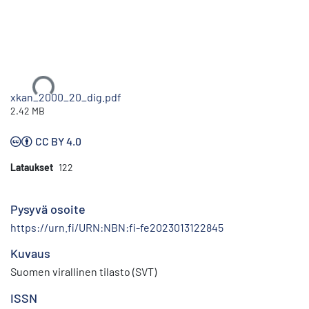
Ladataan...
xkan_2000_20_dig.pdf
2.42 MB
CC BY 4.0
Lataukset
122
Pysyvä osoite
https://urn.fi/URN:NBN:fi-fe2023013122845
Kuvaus
Suomen virallinen tilasto (SVT)
ISSN