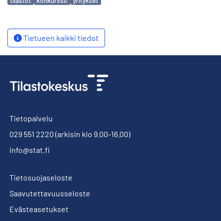
tilastot
konkurssit
yritykset
Tietueen kaikki tiedot
Tietopalvelu
029 551 2220
(arkisin klo 9.00-16.00)
info@stat.fi
Tietosuojaseloste
Saavutettavuusseloste
Evästeasetukset