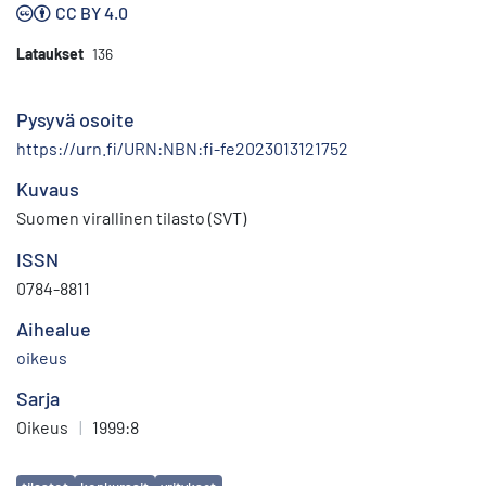
CC BY 4.0
Lataukset
136
Pysyvä osoite
https://urn.fi/URN:NBN:fi-fe2023013121752
Kuvaus
Suomen virallinen tilasto (SVT)
ISSN
0784-8811
Aihealue
oikeus
Sarja
Oikeus
|
1999:8
Avainsanat