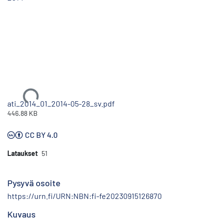
Ladataan...
ati_2014_01_2014-05-28_sv.pdf
446.88 KB
CC BY 4.0
Lataukset
51
Pysyvä osoite
https://urn.fi/URN:NBN:fi-fe20230915126870
Kuvaus