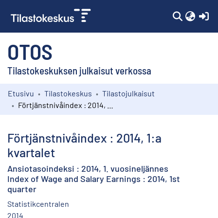
(c
OTOS
Tilastokeskuksen julkaisut verkossa
Etusivu
Tilastokeskus
Tilastojulkaisut
Kokoelmat
Förtjänstnivåindex : 2014, 1:a kvartalet
Selaa
Förtjänstnivåindex : 2014, 1:a
kvartalet
Ansiotasoindeksi : 2014, 1. vuosineljännes
Index of Wage and Salary Earnings : 2014, 1st
quarter
Statistikcentralen
2014