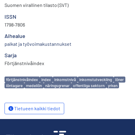
Suomen virallinen tilasto (SVT)
ISSN
1798-7806
Aihealue
palkat ja työvoimakustannukset
Sarja
Förtjänstnivåindex
Avainsanat
förtjänstnivåindex
index
inkomstnivå
inkomstutveckling
löner
löntagare
medellön
näringsgrenar
offentliga sektorn
yrken
Tietueen kaikki tiedot