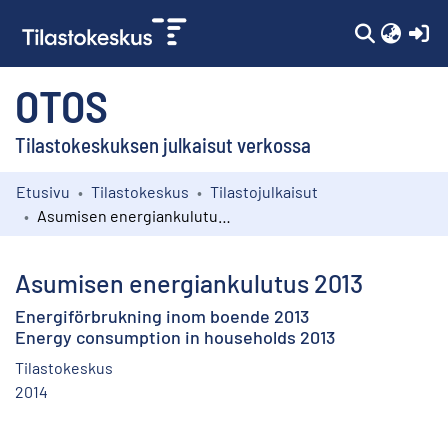
(c
OTOS
Tilastokeskuksen julkaisut verkossa
Etusivu
Tilastokeskus
Tilastojulkaisut
Kokoelmat
Asumisen energiankulutus 2013
Selaa
Asumisen energiankulutus 2013
Energiförbrukning inom boende 2013
Energy consumption in households 2013
Tilastokeskus
2014