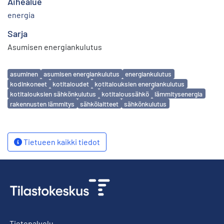
Aihealue
energia
Sarja
Asumisen energiankulutus
Avainsanat
asuminen
asumisen energiankulutus
energiankulutus
kodinkoneet
kotitaloudet
kotitalouksien energiankulutus
kotitalouksien sähkönkulutus
kotitaloussähkö
lämmitysenergia
rakennusten lämmitys
sähkölaitteet
sähkönkulutus
Tietueen kaikki tiedot
Tietopalvelu