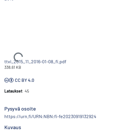
Ladataan...
ttvi_2015_11_2016-01-08_fi.pdf
338.61 KB
CC BY 4.0
Lataukset
45
Pysyvä osoite
https://urn.fi/URN:NBN:fi-fe20230919132924
Kuvaus