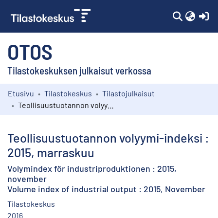
(c
OTOS
Tilastokeskuksen julkaisut verkossa
Etusivu
Tilastokeskus
Tilastojulkaisut
Kokoelmat
Teollisuustuotannon volyymi-indeksi : 2015, marraskuu
Selaa
Teollisuustuotannon volyymi-indeksi :
2015, marraskuu
Volymindex för industriproduktionen : 2015,
november
Volume index of industrial output : 2015, November
Tilastokeskus
2016