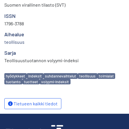
Suomen virallinen tilasto (SVT)
ISSN
1796-3788
Aihealue
teollisuus
Sarja
Teollisuustuotannon volyymi-indeksi
Avainsanat
hyödykkeet
indeksit
suhdannevaihtelut
teollisuus
toimialat
tuotanto
tuotteet
volyymi-indeksit
Tietueen kaikki tiedot