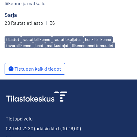
liikenne ja matkailu
Sarja
20 Rautatietilasto
|
36
Avainsanat
tilastot
rautatieliikenne
rautatiekuljetus
henkilöliikenne
tavaraliikenne
junat
matkustajat
liikenneonnettomuudet
Tietueen kaikki tiedot
Tietopalvelu
029 551 2220
(arkisin klo 9.00-16.00)