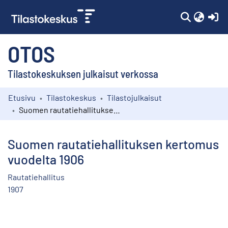
(c
OTOS
Tilastokeskuksen julkaisut verkossa
Etusivu
Tilastokeskus
Tilastojulkaisut
Kokoelmat
Suomen rautatiehallituksen kertomus vuodelta 1906
Selaa
Suomen rautatiehallituksen kertomus
vuodelta 1906
Rautatiehallitus
1907