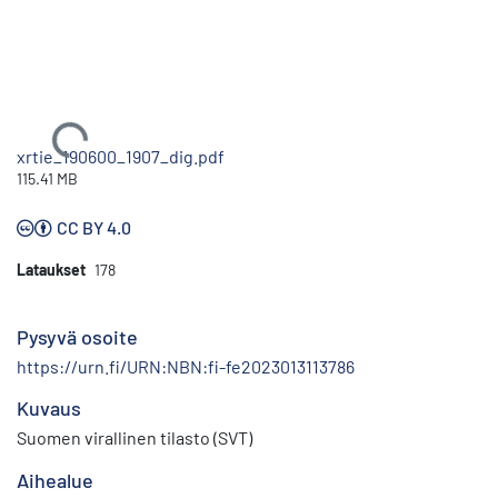
Ladataan...
xrtie_190600_1907_dig.pdf
115.41 MB
CC BY 4.0
Lataukset
178
Pysyvä osoite
https://urn.fi/URN:NBN:fi-fe2023013113786
Kuvaus
Suomen virallinen tilasto (SVT)
Aihealue