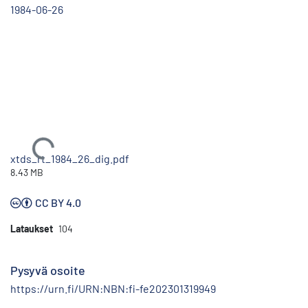
1984-06-26
Ladataan...
xtds_rt_1984_26_dig.pdf
8.43 MB
CC BY 4.0
Lataukset
104
Pysyvä osoite
https://urn.fi/URN:NBN:fi-fe202301319949