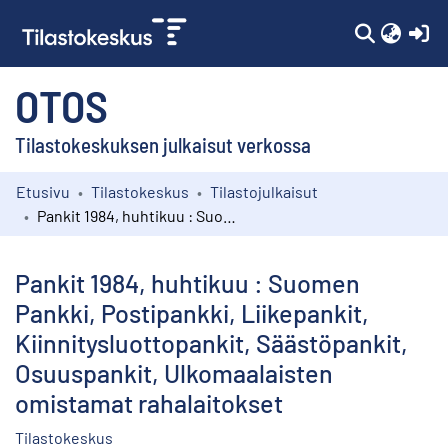
(c
OTOS
Tilastokeskuksen julkaisut verkossa
Etusivu
Tilastokeskus
Tilastojulkaisut
Kokoelmat
Pankit 1984, huhtikuu : Suomen Pankki, Postipankki, Liikepankit, Kiinnitysluottopankit, Säästöpankit, Osuuspankit, Ulkomaalaisten omistamat rahalaitokset
Selaa
Pankit 1984, huhtikuu : Suomen
Pankki, Postipankki, Liikepankit,
Kiinnitysluottopankit, Säästöpankit,
Osuuspankit, Ulkomaalaisten
omistamat rahalaitokset
Tilastokeskus