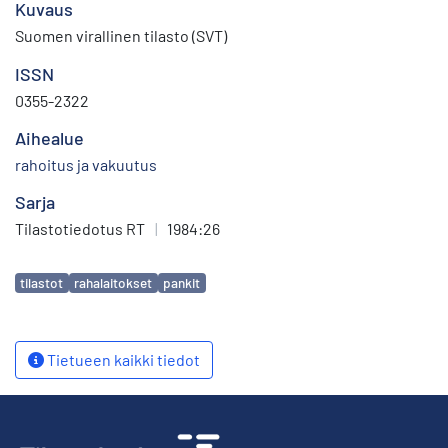
Kuvaus
Suomen virallinen tilasto (SVT)
ISSN
0355-2322
Aihealue
rahoitus ja vakuutus
Sarja
Tilastotiedotus RT
|
1984:26
Avainsanat
tilastot
rahalaitokset
pankit
Tietueen kaikki tiedot