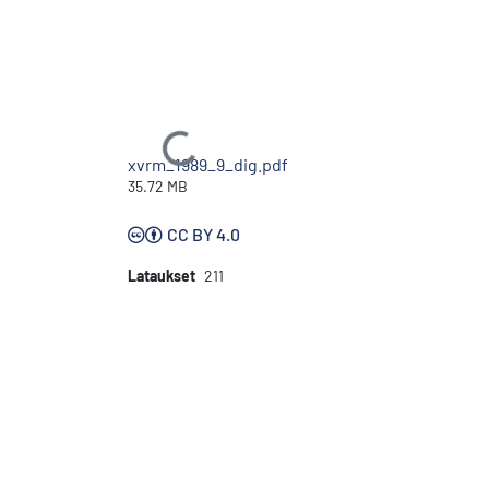
Ladataan...
xvrm_1989_9_dig.pdf
35.72 MB
CC BY 4.0
Lataukset
211