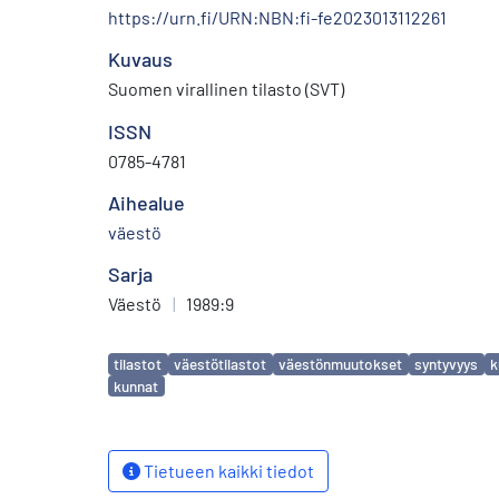
https://urn.fi/URN:NBN:fi-fe2023013112261
Kuvaus
Suomen virallinen tilasto (SVT)
ISSN
0785-4781
Aihealue
väestö
Sarja
Väestö
|
1989:9
Avainsanat
tilastot
väestötilastot
väestönmuutokset
syntyvyys
k
kunnat
Tietueen kaikki tiedot