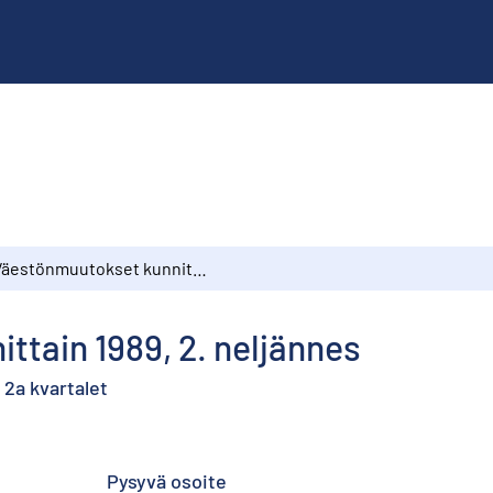
Väestönmuutokset kunnittain 1989, 2. neljännes
tain 1989, 2. neljännes
2a kvartalet
Pysyvä osoite