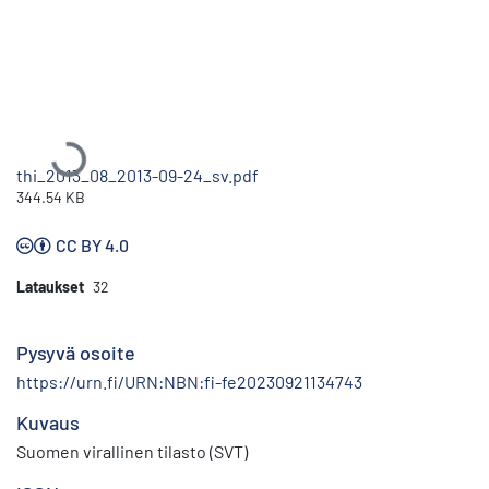
Ladataan...
thi_2013_08_2013-09-24_sv.pdf
344.54 KB
CC BY 4.0
Lataukset
32
Pysyvä osoite
https://urn.fi/URN:NBN:fi-fe20230921134743
Kuvaus
Suomen virallinen tilasto (SVT)