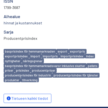
ISSN
1799-3687
Aihealue
hinnat ja kustannukset
Sarja
Producentprisindex
Avainsanat
basprisindex för hemmamarknaden
export
exportpris
exportprisindex
import
importpris
importprisindex
index
nyttigheter
näringsgrenar
basprisindex för hemmamarknadsvaror inklusive skatter
pellets
priser
prisindex
producentpriser
producentprisindex för industrin
producentprisindex för tjänster
produkter
tillverkning
Tietueen kaikki tiedot