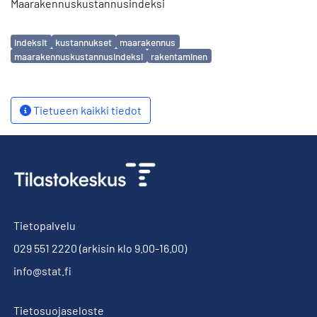
Maarakennuskustannusindeksi
Avainsanat
indeksit
kustannukset
maarakennus
maarakennuskustannusindeksi
rakentaminen
Tietueen kaikki tiedot
Tietopalvelu
029 551 2220
(arkisin klo 9.00-16.00)
info@stat.fi
Tietosuojaseloste