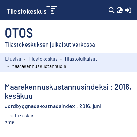
(c
OTOS
Tilastokeskuksen julkaisut verkossa
Etusivu
Tilastokeskus
Tilastojulkaisut
Kokoelmat
Maarakennuskustannusindeksi : 2016, kesäkuu
Selaa
Maarakennuskustannusindeksi : 2016,
kesäkuu
Jordbyggnadskostnadsindex : 2016, juni
Tilastokeskus
2016