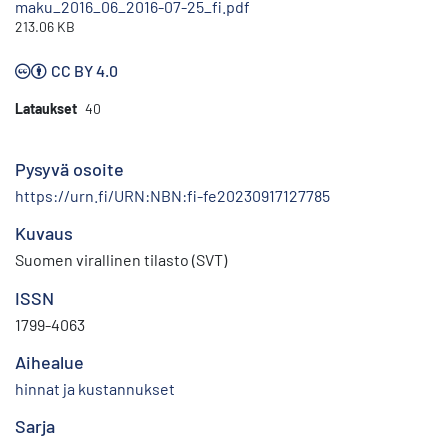
maku_2016_06_2016-07-25_fi.pdf
213.06 KB
CC BY 4.0
Lataukset
40
Pysyvä osoite
https://urn.fi/URN:NBN:fi-fe20230917127785
Kuvaus
Suomen virallinen tilasto (SVT)
ISSN
1799-4063
Aihealue
hinnat ja kustannukset
Sarja