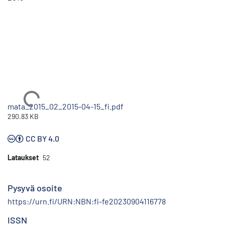
Ladataan...
mata_2015_02_2015-04-15_fi.pdf
290.83 KB
CC BY 4.0
Lataukset
52
Pysyvä osoite
https://urn.fi/URN:NBN:fi-fe20230904116778
ISSN