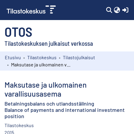
(c
OTOS
Tilastokeskuksen julkaisut verkossa
Etusivu
Tilastokeskus
Tilastojulkaisut
Kokoelmat
Maksutase ja ulkomainen varallisuusasema
Selaa
Maksutase ja ulkomainen
varallisuusasema
Betalningsbalans och utlandsställning
Balance of payments and international investment
position
Tilastokeskus
2015