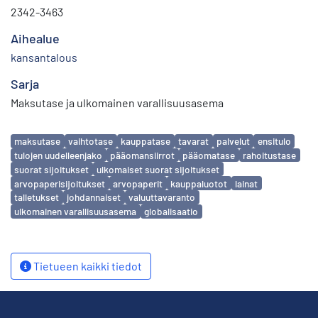
2342-3463
Aihealue
kansantalous
Sarja
Maksutase ja ulkomainen varallisuusasema
Avainsanat
maksutase
vaihtotase
kauppatase
tavarat
palvelut
ensitulo
tulojen uudelleenjako
pääomansiirrot
pääomatase
rahoitustase
suorat sijoitukset
ulkomaiset suorat sijoitukset
arvopaperisijoitukset
arvopaperit
kauppaluotot
lainat
talletukset
johdannaiset
valuuttavaranto
ulkomainen varallisuusasema
globalisaatio
Tietueen kaikki tiedot