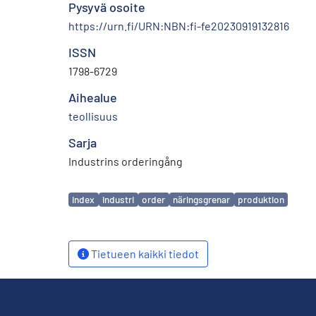
Pysyvä osoite
https://urn.fi/URN:NBN:fi-fe20230919132816
ISSN
1798-6729
Aihealue
teollisuus
Sarja
Industrins orderingång
Avainsanat
index
industri
order
näringsgrenar
produktion
Tietueen kaikki tiedot