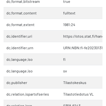
dc.format.bitstream
true
dc.format.content
fulltext
dc.format.extent
1981:24
dc.identifier.uri
https://otos.stat.fi/hand
dc.identifier.urn
URN:NBN:fi-fe202301311
dc.language.iso
fi
dc.language.iso
sv
dc.publisher
Tilastokeskus
dc.relation.ispartofseries
Tilastotiedotus VL
dc.relation.issn
0358-6243