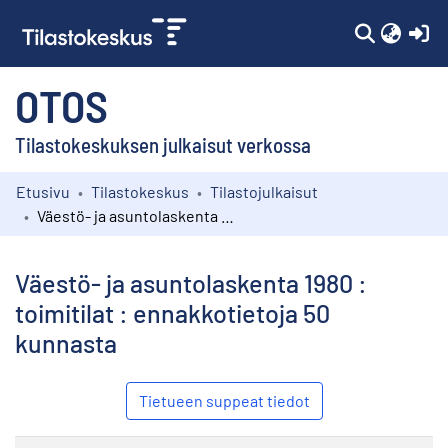
(c
OTOS
Tilastokeskuksen julkaisut verkossa
Etusivu
Tilastokeskus
Tilastojulkaisut
Kokoelmat
Väestö- ja asuntolaskenta 1980 : toimitilat : ennakkotietoja 50 kunnasta
Selaa
Väestö- ja asuntolaskenta 1980 :
toimitilat : ennakkotietoja 50
kunnasta
Tietueen suppeat tiedot