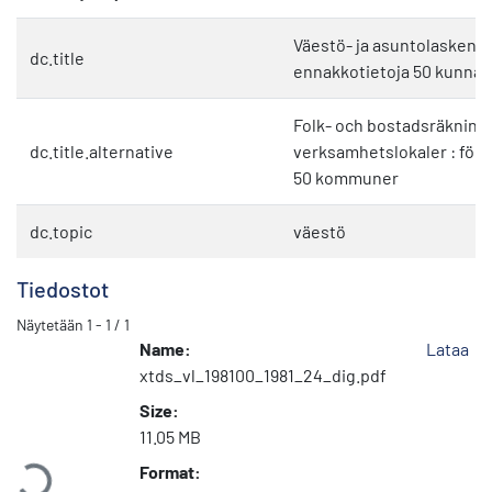
Väestö- ja asuntolaskenta 1
dc.title
ennakkotietoja 50 kunnas
Folk- och bostadsräkninge
dc.title.alternative
verksamhetslokaler : förh
50 kommuner
dc.topic
väestö
Tiedostot
Näytetään
1 - 1 / 1
Name:
Lataa
xtds_vl_198100_1981_24_dig.pdf
Size:
Ladataan...
11.05 MB
Format: