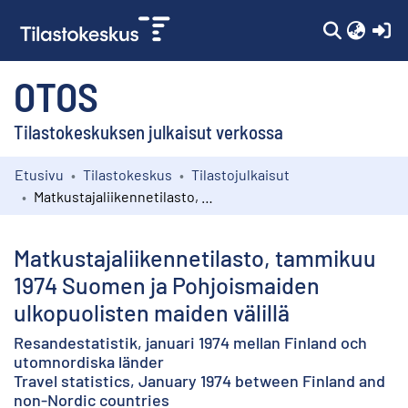
(c
OTOS
Tilastokeskuksen julkaisut verkossa
Etusivu
Tilastokeskus
Tilastojulkaisut
Kokoelmat
Matkustajaliikennetilasto, tammikuu 1974 Suomen ja Pohjoismaiden ulkopuolisten maiden välillä
Selaa
Matkustajaliikennetilasto, tammikuu
1974 Suomen ja Pohjoismaiden
ulkopuolisten maiden välillä
Resandestatistik, januari 1974 mellan Finland och
utomnordiska länder
Travel statistics, January 1974 between Finland and
non-Nordic countries