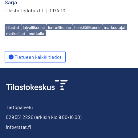
Sarja
Tilastotiedotus LI
|
1974:10
Avainsanat
tilastot
laivaliikenne
lentoliikenne
henkilöliikenne
matkustajat
matkailijat
matkailu
Tietueen kaikki tiedot
Tietopalvelu
029 551 2220
(arkisin klo 9.00-16.00)
info@stat.fi