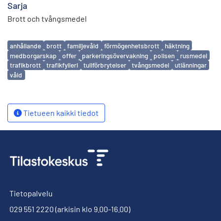
Sarja
Brott och tvångsmedel
Avainsanat
anhållande
brott
familjevåld
förmögenhetsbrott
häktning
medborgarskap
offer
parkeringsövervakning
polisen
rusmedel
trafikbrott
trafikfylleri
tullförbrytelser
tvångsmedel
utlänningar
våld
Tietueen kaikki tiedot
Tietopalvelu
029 551 2220
(arkisin klo 9.00-16.00)