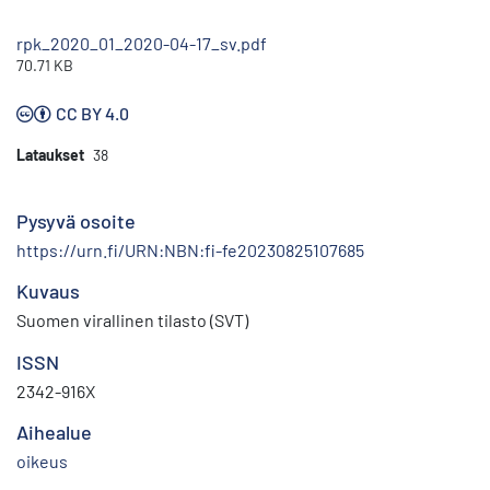
rpk_2020_01_2020-04-17_sv.pdf
70.71 KB
CC BY 4.0
Lataukset
38
Pysyvä osoite
https://urn.fi/URN:NBN:fi-fe20230825107685
Kuvaus
Suomen virallinen tilasto (SVT)
ISSN
2342-916X
Aihealue
oikeus