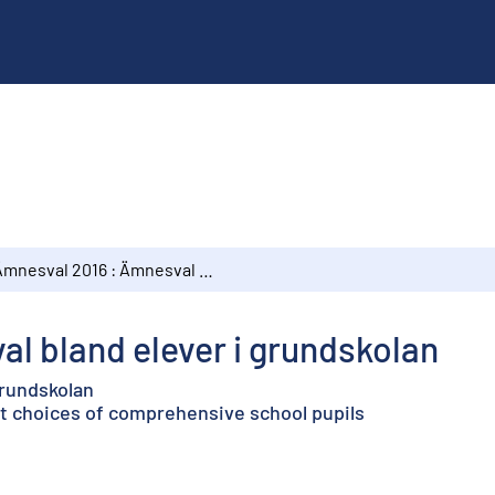
Ämnesval 2016 : Ämnesval bland elever i grundskolan
l bland elever i grundskolan
grundskolan
ct choices of comprehensive school pupils