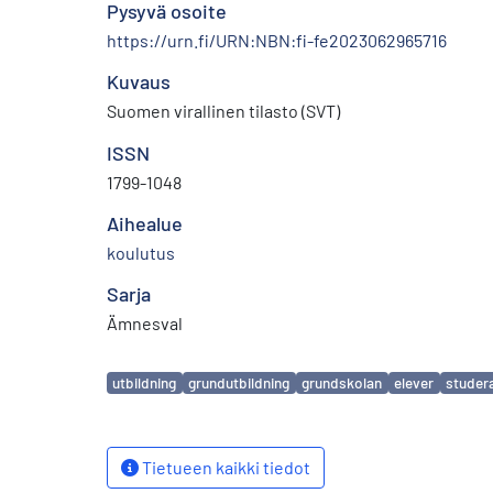
Pysyvä osoite
https://urn.fi/URN:NBN:fi-fe2023062965716
Kuvaus
Suomen virallinen tilasto (SVT)
ISSN
1799-1048
Aihealue
koulutus
Sarja
Ämnesval
Avainsanat
utbildning
grundutbildning
grundskolan
elever
studer
Tietueen kaikki tiedot