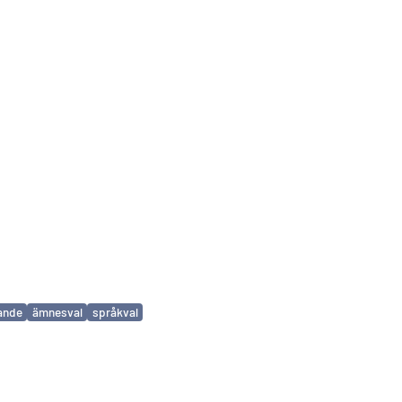
ande
ämnesval
språkval