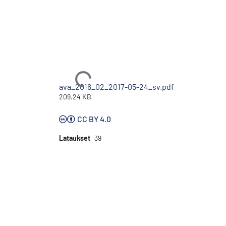
Ladataan...
ava_2016_02_2017-05-24_sv.pdf
209.24 KB
CC BY 4.0
Lataukset
39