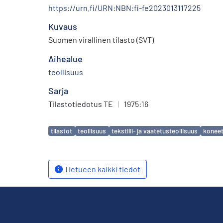
https://urn.fi/URN:NBN:fi-fe2023013117225
Kuvaus
Suomen virallinen tilasto (SVT)
Aihealue
teollisuus
Sarja
Tilastotiedotus TE
|
1975:16
Avainsanat
tilastot
teollisuus
tekstiili- ja vaatetusteollisuus
konee
Tietueen kaikki tiedot