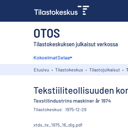
OTOS
Tilastokeskuksen julkaisut verkossa
Kokoelmat
Selaa
Etusivu
Tilastokeskus
Tilastojulkaisut
Tekstiiliteollisuuden k
Texstilindustrins maskiner år 1974
Tilastokeskus
1975-12-29
xtds_te_1975_16_dig.pdf