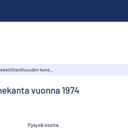
Tekstiiliteollisuuden konekanta vuonna 1974
onekanta vuonna 1974
Pysyvä osoite