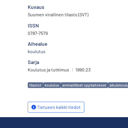
Kuvaus
Suomen virallinen tilasto (SVT)
ISSN
0787-7579
Aihealue
koulutus
Sarja
Koulutus ja tutkimus
|
1990:23
Avainsanat
tilastot
koulutus
ammatilliset oppilaitokset
aikuiskoul
Tietueen kaikki tiedot