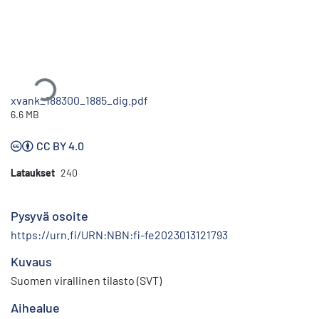
Ladataan...
xvank_188300_1885_dig.pdf
6.6 MB
CC BY 4.0
Lataukset
240
Pysyvä osoite
https://urn.fi/URN:NBN:fi-fe2023013121793
Kuvaus
Suomen virallinen tilasto (SVT)
Aihealue