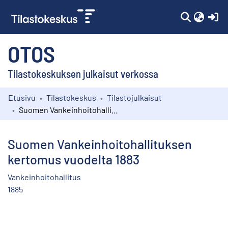
(c
OTOS
Tilastokeskuksen julkaisut verkossa
Etusivu
Tilastokeskus
Tilastojulkaisut
Kokoelmat
Suomen Vankeinhoitohallituksen kertomus vuodelta 1883
Selaa
Suomen Vankeinhoitohallituksen
kertomus vuodelta 1883
Vankeinhoitohallitus
1885