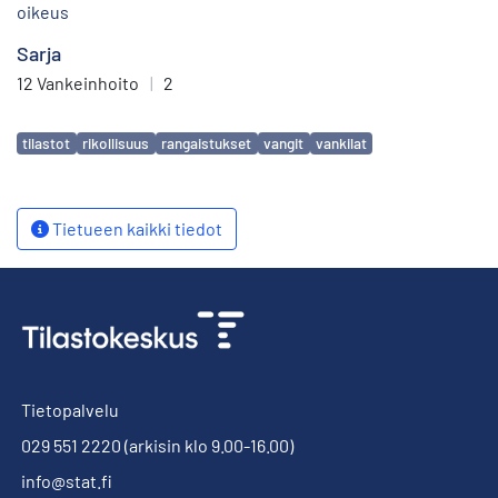
oikeus
Sarja
12 Vankeinhoito
|
2
Avainsanat
tilastot
rikollisuus
rangaistukset
vangit
vankilat
Tietueen kaikki tiedot
Tietopalvelu
029 551 2220
(arkisin klo 9.00-16.00)
info@stat.fi