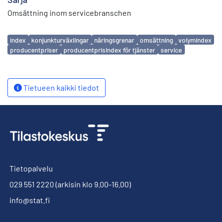
Omsättning inom servicebranschen
Avainsanat
index
konjunkturväxlingar
näringsgrenar
omsättning
volymindex
producentpriser
producentprisindex för tjänster
service
Tietueen kaikki tiedot
Tietopalvelu
029 551 2220
(arkisin klo 9.00-16.00)
info@stat.fi