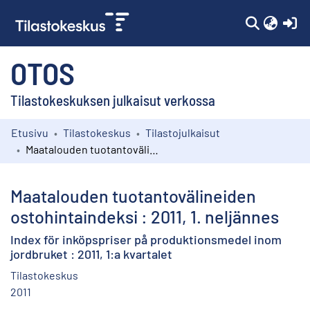
(c
OTOS
Tilastokeskuksen julkaisut verkossa
Etusivu
Tilastokeskus
Tilastojulkaisut
Kokoelmat
Maatalouden tuotantovälineiden ostohintaindeksi : 2011, 1. neljännes
Selaa
Maatalouden tuotantovälineiden
ostohintaindeksi : 2011, 1. neljännes
Index för inköpspriser på produktionsmedel inom
jordbruket : 2011, 1:a kvartalet
Tilastokeskus
2011