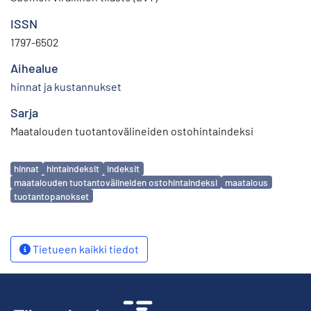
ISSN
1797-6502
Aihealue
hinnat ja kustannukset
Sarja
Maatalouden tuotantovälineiden ostohintaindeksi
Avainsanat
hinnat
hintaindeksit
indeksit
maatalouden tuotantovälineiden ostohintaindeksi
maatalous
tuotantopanokset
Tietueen kaikki tiedot