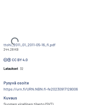
Ladataan...
ttohi_2011_01_2011-05-16_fi.pdf
244.28 KB
CC BY 4.0
Lataukset
32
Pysyvä osoite
https://urn.fi/URN:NBN:fi-fe20230917128006
Kuvaus
Suomen virallinen tilasto (SVT)