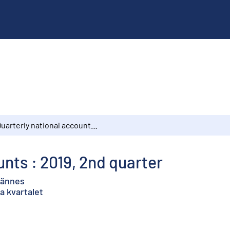
Quarterly national accounts : 2019, 2nd quarter
nts : 2019, 2nd quarter
ljännes
a kvartalet