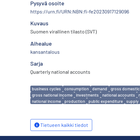
Pysyvä osoite
https://urn.fi/URN:NBN:fi-fe20230917129096
Kuvaus
Suomen virallinen tilasto (SVT)
Aihealue
kansantalous
Sarja
Quarterly national accounts
Avainsanat
business cycles
consumption
demand
gross domestic
gross national income
investments
national accounts
national income
production
public expenditure
supply
Tietueen kaikki tiedot