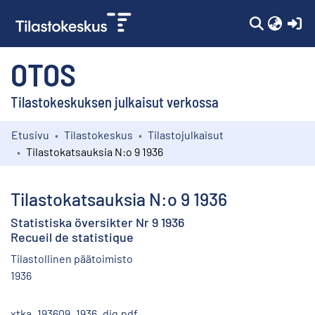
(c
OTOS
Tilastokeskuksen julkaisut verkossa
Etusivu
Tilastokeskus
Tilastojulkaisut
Kokoelmat
Tilastokatsauksia N:o 9 1936
Selaa
Tilastokatsauksia N:o 9 1936
Statistiska översikter Nr 9 1936
Recueil de statistique
Tilastollinen päätoimisto
1936
xtka_193609_1936_dig.pdf