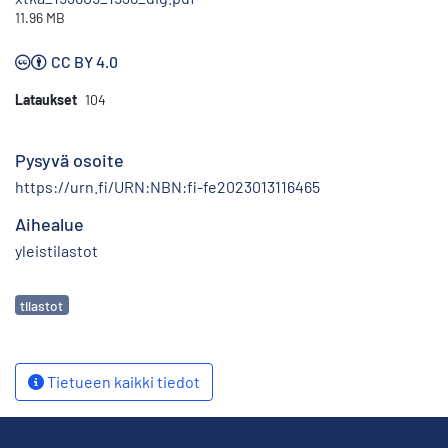
11.96 MB
CC BY 4.0
Lataukset
104
Pysyvä osoite
https://urn.fi/URN:NBN:fi-fe2023013116465
Aihealue
yleistilastot
Avainsanat
tilastot
Tietueen kaikki tiedot