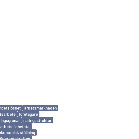
rbetslöshet
arbetsmarknaden
idsarbete
företagare
ringsgrenar
näringsstruktur
t arbetslöshetstal
ekonomisk ställning
för arbetskraften