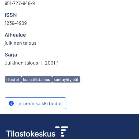
951-727-848-9
ISSN
1238-4909
Aihealue
julkinen talous
Sarja
Julkinen talous
|
2001:1
Avainsanat
tilastot
kunnallistalous
kuntayhtymät
Tietueen kaikki tiedot