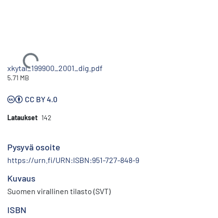
Ladataan...
xkytal_199900_2001_dig.pdf
5.71 MB
CC BY 4.0
Lataukset
142
Pysyvä osoite
https://urn.fi/URN:ISBN:951-727-848-9
Kuvaus
Suomen virallinen tilasto (SVT)
ISBN