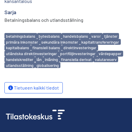
kansantalous
Sarja
Betalningsbalans och utlandsställning
Avainsanat
betalningsbalans
bytesbalans
handelsbalans
varor
tjänster
primära inkomster
sekundära inkomster
kapitaltransfereringar
kapitalbalans
finansiell balans
direktinvesteringar
utländska direktinvesteringar
portföljinvesteringar
värdepapper
handelskrediter
lån
inlåning
finansiella derivat
valutareserv
utlandsställning
globalisering
Tietueen kaikki tiedot