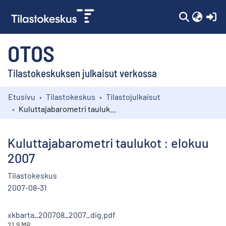
(c
OTOS
Tilastokeskuksen julkaisut verkossa
Etusivu
Tilastokeskus
Tilastojulkaisut
Kokoelmat
Kuluttajabarometri taulukot : elokuu 2007
Selaa
Kuluttajabarometri taulukot : elokuu
2007
Tilastokeskus
2007-08-31
xkbarta_200708_2007_dig.pdf
21.9 MB