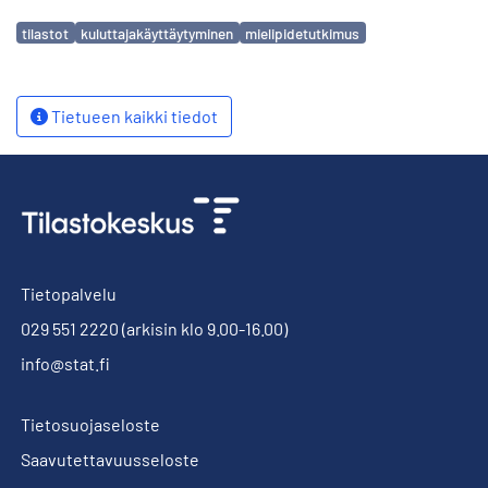
Avainsanat
tilastot
kuluttajakäyttäytyminen
mielipidetutkimus
Tietueen kaikki tiedot
Tietopalvelu
029 551 2220
(arkisin klo 9.00-16.00)
info@stat.fi
Tietosuojaseloste
Saavutettavuusseloste