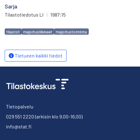
Sarja
Tilastotiedotus LI
|
1987:15
Avainsanat
tilastot
majoitusliikkeet
majoitustoiminta
Tietueen kaikki tiedot
Tietopalvelu
029 551 2220
(arkisin klo 9.00-16.00)
info@stat.fi