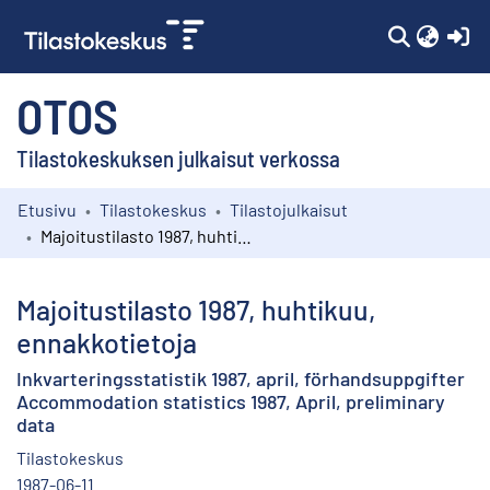
(c
OTOS
Tilastokeskuksen julkaisut verkossa
Etusivu
Tilastokeskus
Tilastojulkaisut
Kokoelmat
Majoitustilasto 1987, huhtikuu, ennakkotietoja
Selaa
Majoitustilasto 1987, huhtikuu,
ennakkotietoja
Inkvarteringsstatistik 1987, april, förhandsuppgifter
Accommodation statistics 1987, April, preliminary
data
Tilastokeskus
1987-06-11