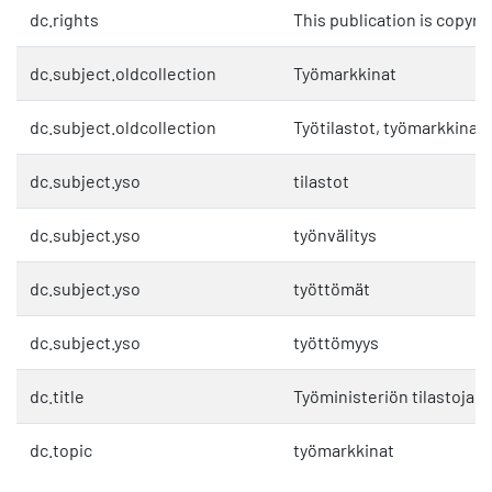
dc.rights
This publication is copyri
dc.subject.oldcollection
Työmarkkinat
dc.subject.oldcollection
Työtilastot, työmarkkinat 
dc.subject.yso
tilastot
dc.subject.yso
työnvälitys
dc.subject.yso
työttömät
dc.subject.yso
työttömyys
dc.title
Työministeriön tilastoja 1
dc.topic
työmarkkinat