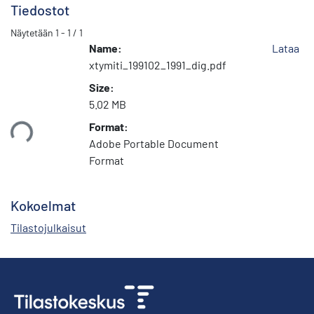
Tiedostot
Näytetään
1 - 1 / 1
Name:
Lataa
xtymiti_199102_1991_dig.pdf
Size:
5.02 MB
Format:
taan...
Adobe Portable Document
Format
Kokoelmat
Tilastojulkaisut