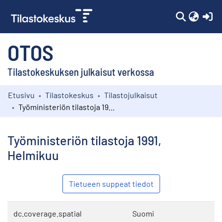
(c
OTOS
Tilastokeskuksen julkaisut verkossa
Etusivu
Tilastokeskus
Tilastojulkaisut
Kokoelmat
Työministeriön tilastoja 1991, Helmikuu
Selaa
Työministeriön tilastoja 1991,
Helmikuu
Tietueen suppeat tiedot
dc.coverage.spatial
Suomi