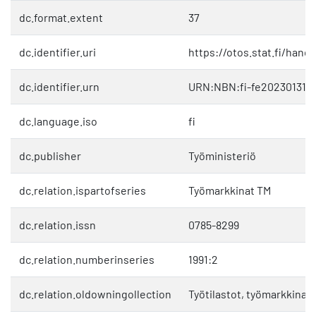
dc.format.extent
37
dc.identifier.uri
https://otos.stat.fi/hand
dc.identifier.urn
URN:NBN:fi-fe2023013111
dc.language.iso
fi
dc.publisher
Työministeriö
dc.relation.ispartofseries
Työmarkkinat TM
dc.relation.issn
0785-8299
dc.relation.numberinseries
1991:2
dc.relation.oldowningollection
Työtilastot, työmarkkinat 