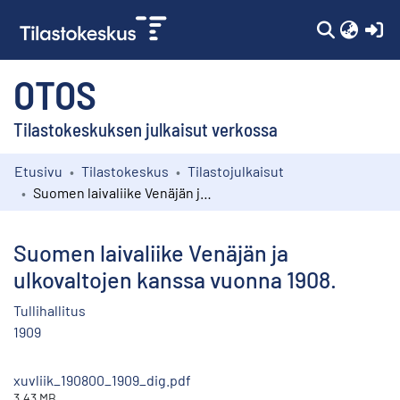
(c
OTOS
Tilastokeskuksen julkaisut verkossa
Etusivu
Tilastokeskus
Tilastojulkaisut
Kokoelmat
Suomen laivaliike Venäjän ja ulkovaltojen kanssa vuonna 1908.
Selaa
Suomen laivaliike Venäjän ja
ulkovaltojen kanssa vuonna 1908.
Tullihallitus
1909
xuvliik_190800_1909_dig.pdf
3.43 MB