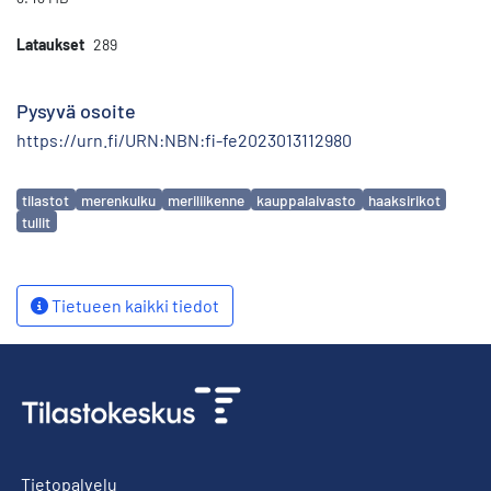
Lataukset
289
Pysyvä osoite
https://urn.fi/URN:NBN:fi-fe2023013112980
Avainsanat
tilastot
merenkulku
meriliikenne
kauppalaivasto
haaksirikot
tullit
Tietueen kaikki tiedot
Tietopalvelu