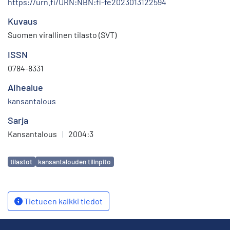
https://urn.fi/URN:NBN:fi-fe2023013122594
Kuvaus
Suomen virallinen tilasto (SVT)
ISSN
0784-8331
Aihealue
kansantalous
Sarja
Kansantalous
|
2004:3
Avainsanat
tilastot
kansantalouden tilinpito
Tietueen kaikki tiedot