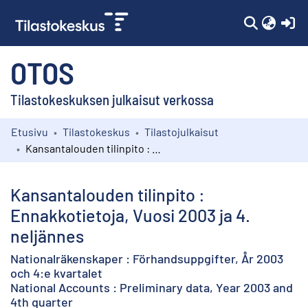
(c
OTOS
Tilastokeskuksen julkaisut verkossa
Etusivu
Tilastokeskus
Tilastojulkaisut
Kokoelmat
Kansantalouden tilinpito : Ennakkotietoja, Vuosi 2003 ja 4. neljännes
Selaa
Kansantalouden tilinpito :
Ennakkotietoja, Vuosi 2003 ja 4.
neljännes
Nationalräkenskaper : Förhandsuppgifter, År 2003
och 4:e kvartalet
National Accounts : Preliminary data, Year 2003 and
4th quarter