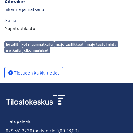
Aihealue
liikenne ja matkailu
Sarja
Majoitustilasto
Avainsanat
hotellit
kotimaanmatkailu
majoitusliikkeet
majoitustoiminta
matkailu
ulkomaalaiset
Tietueen kaikki tiedot
Tietopalvelu
029 551 2220
(arkisin klo 9.00-16.00)