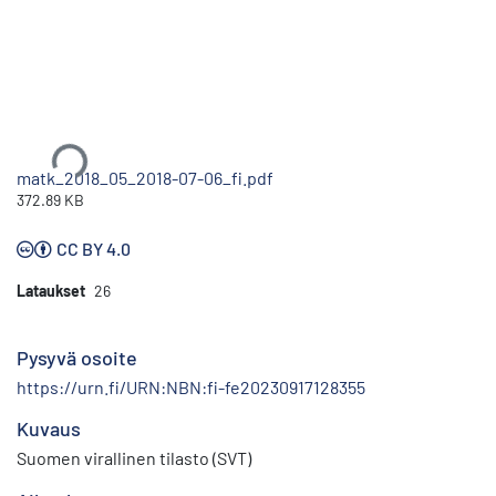
Ladataan...
matk_2018_05_2018-07-06_fi.pdf
372.89 KB
CC BY 4.0
Lataukset
26
Pysyvä osoite
https://urn.fi/URN:NBN:fi-fe20230917128355
Kuvaus
Suomen virallinen tilasto (SVT)