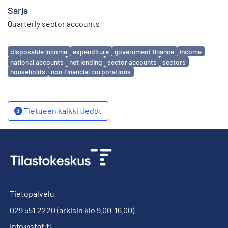
Sarja
Quarterly sector accounts
Avainsanat
disposable income
expenditure
government finance
income
national accounts
net lending
sector accounts
sectors
households
non-financial corporations
Tietueen kaikki tiedot
Tietopalvelu
029 551 2220
(arkisin klo 9.00-16.00)
info@stat.fi