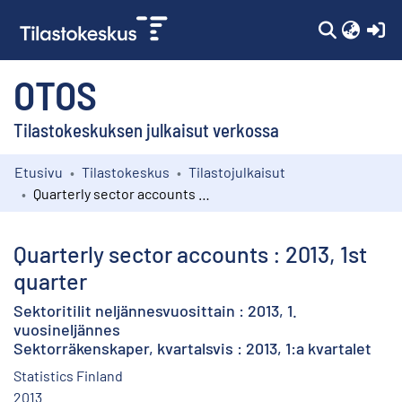
(c
OTOS
Tilastokeskuksen julkaisut verkossa
Etusivu
Tilastokeskus
Tilastojulkaisut
Kokoelmat
Quarterly sector accounts : 2013, 1st quarter
Selaa
Quarterly sector accounts : 2013, 1st
quarter
Sektoritilit neljännesvuosittain : 2013, 1.
vuosineljännes
Sektorräkenskaper, kvartalsvis : 2013, 1:a kvartalet
Statistics Finland
2013