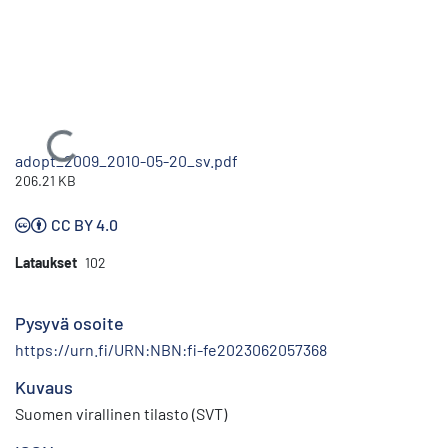
Ladataan...
adopt_2009_2010-05-20_sv.pdf
206.21 KB
CC BY 4.0
Lataukset
102
Pysyvä osoite
https://urn.fi/URN:NBN:fi-fe2023062057368
Kuvaus
Suomen virallinen tilasto (SVT)