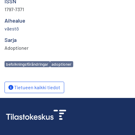
ISSN
1797-7371
Aihealue
väestö
Sarja
Adoptioner
Avainsanat
befolkningsförändringar
adoptioner
Tietueen kaikki tiedot