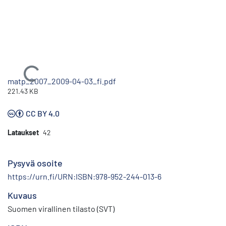
Ladataan...
matp_2007_2009-04-03_fi.pdf
221.43 KB
CC BY 4.0
Lataukset
42
Pysyvä osoite
https://urn.fi/URN:ISBN:978-952-244-013-6
Kuvaus
Suomen virallinen tilasto (SVT)