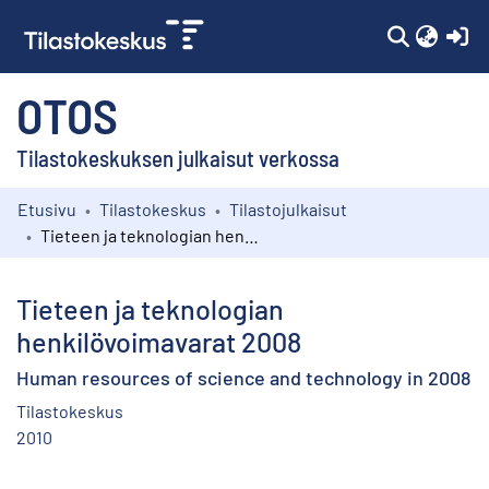
(c
OTOS
Tilastokeskuksen julkaisut verkossa
Etusivu
Tilastokeskus
Tilastojulkaisut
Kokoelmat
Tieteen ja teknologian henkilövoimavarat 2008
Selaa
Tieteen ja teknologian
henkilövoimavarat 2008
Human resources of science and technology in 2008
Tilastokeskus
2010