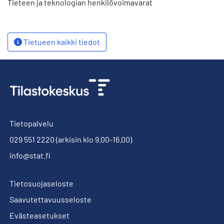
Tieteen ja teknologian henkilövoimavarat
Tietueen kaikki tiedot
Tietopalvelu
029 551 2220
(arkisin klo 9.00-16.00)
info@stat.fi
Tietosuojaseloste
Saavutettavuusseloste
Evästeasetukset